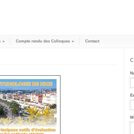
s
»
Compte rendu des Colloques
»
Contact
C
N
E
M