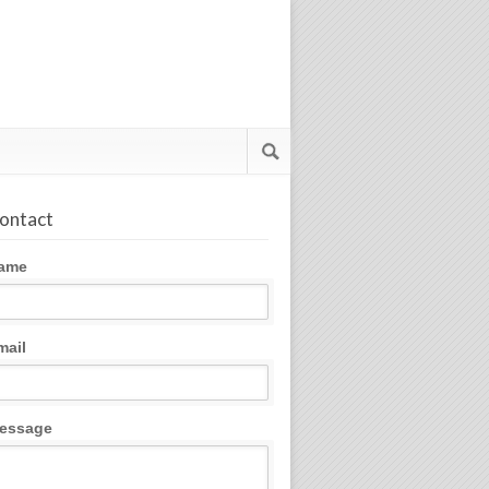
ontact
ame
mail
essage